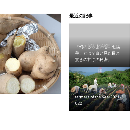
最近の記事
『幻のさつまいも「七福
芋」とは？白い見た目と
驚きの甘さの秘密』
farmers of the year2021-2
022