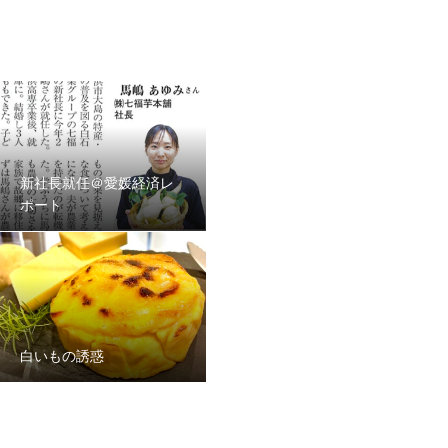
新社長就任＠愛媛経済レ
ポート
白いもの誘惑