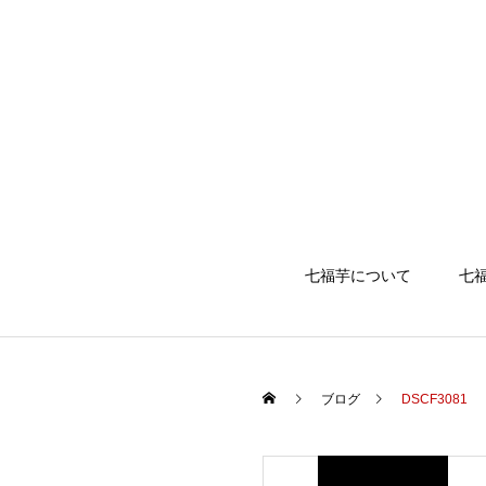
七福芋について
七
ブログ
DSCF3081