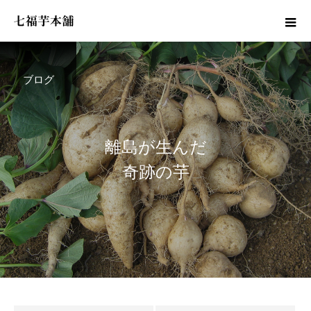
ブログ
離
島
が
生
ん
だ
奇
跡
の
芋