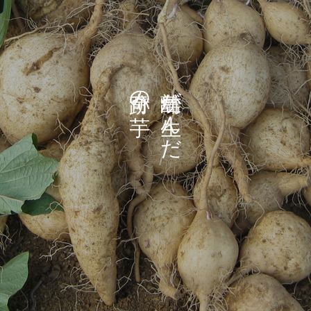
の
が
ん
だ