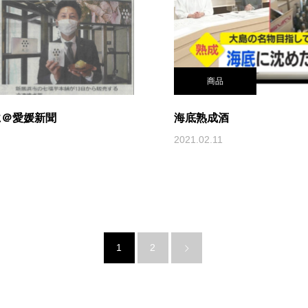
商品
に＠愛媛新聞
海底熟成酒
2021.02.11
1
2