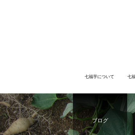
七福芋について
七
ブログ