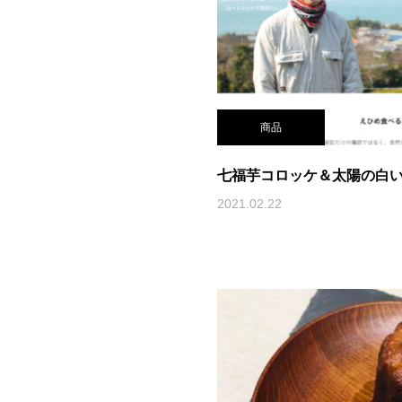
商品
七福芋コロッケ＆太陽の白
2021.02.22