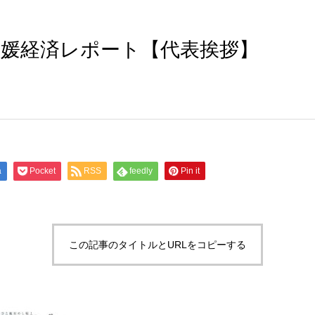
18愛媛経済レポート【代表挨拶】
a
Pocket
RSS
feedly
Pin it
この記事のタイトルとURLをコピーする