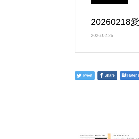
202602
2026.02.25
Tweet
Share
Haten