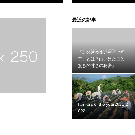
最近の記事
『幻のさつまいも「七福
芋」とは？白い見た目と
驚きの甘さの秘密』
farmers of the year2021-2
022