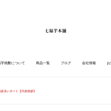
福芋焼酎について
商品一覧
ブログ
会社情報
お
8愛媛経済レポート【代表挨拶】