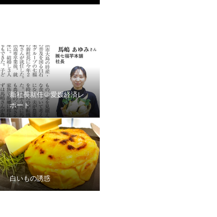
新社長就任＠愛媛経済レ
ポート
白いもの誘惑