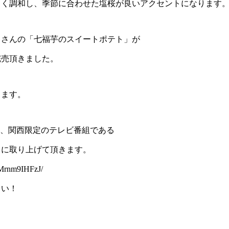
まく調和し、季節に合わせた塩桜が良いアクセントになります
」さんの「七福芋のスイートポテト」が
完売頂きました。
きます。
5から、関西限定のテレビ番組である
」に取り上げて頂きます。
CMrnm9IHFzJ/
さい！